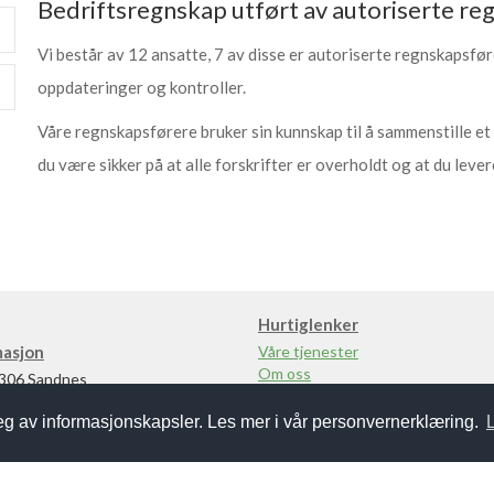
Bedriftsregnskap utført av autoriserte r
Vi består av 12 ansatte, 7 av disse er autoriserte regnskapsfør
oppdateringer og kontroller.
Våre regnskapsførere bruker sin kunnskap til å sammenstille et o
du være sikker på at alle forskrifter er overholdt og at du levere
Hurtiglenker
masjon
Våre tjenester
Om oss
4306 Sandnes
For kunde
Kontakt
seg av informasjonskapsler. Les mer i vår personvernerklæring.
Personvernerklæring