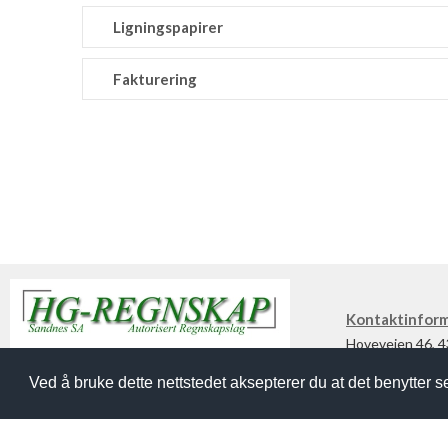
Ligningspapirer
Fakturering
Kontaktinfor
Hoveveien 46, 
+47 51 68 62 00
Utviklet og designet av
Vecora AS
Ved å bruke dette nettstedet aksepterer du at det benytter 
Send oss e-post